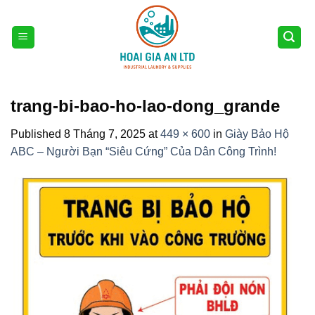
Skip
to
content
trang-bi-bao-ho-lao-dong_grande
Published
8 Tháng 7, 2025
at
449 × 600
in
Giày Bảo Hộ
ABC – Người Bạn “Siêu Cứng” Của Dân Công Trình!