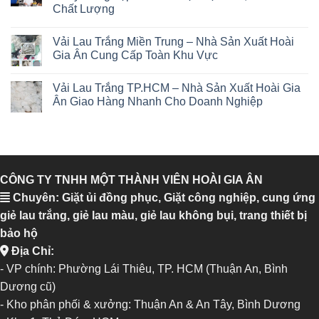
Chất Lượng
Vải Lau Trắng Miền Trung – Nhà Sản Xuất Hoài
Gia Ân Cung Cấp Toàn Khu Vực
Vải Lau Trắng TP.HCM – Nhà Sản Xuất Hoài Gia
Ân Giao Hàng Nhanh Cho Doanh Nghiệp
CÔNG TY TNHH MỘT THÀNH VIÊN HOÀI GIA ÂN
Chuyên: Giặt ủi đồng phục, Giặt công nghiệp, cung ứng
giẻ lau trắng, giẻ lau màu, giẻ lau không bụi, trang thiết bị
bảo hộ
Địa Chỉ:
- VP chính: Phường Lái Thiêu, TP. HCM (Thuận An, Bình
Dương cũ)
- Kho phân phối & xưởng: Thuận An & An Tây, Bình Dương