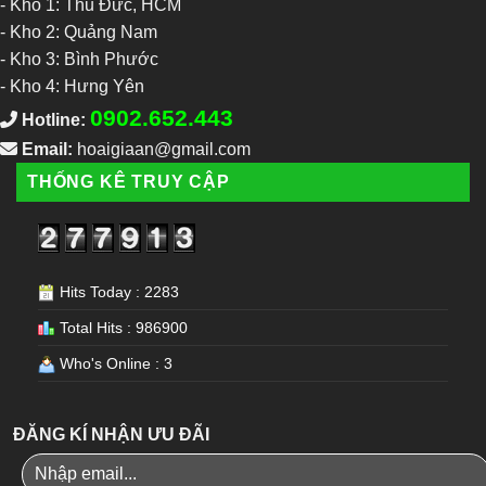
-
Kho 1: Thủ Đức, HCM
-
Kho 2: Quảng Nam
-
Kho 3: Bình Phước
-
Kho 4: Hưng Yên
0902.652.443
Hotline:
Email:
hoaigiaan@gmail.com
THỐNG KÊ TRUY CẬP
Hits Today : 2283
Total Hits : 986900
Who's Online : 3
ĐĂNG KÍ NHẬN ƯU ĐÃI