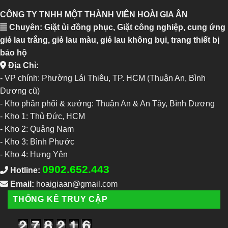
CÔNG TY TNHH MỘT THÀNH VIÊN HOÀI GIA ÂN
Chuyên: Giặt ủi đồng phục, Giặt công nghiệp, cung ứng
giẻ lau trắng, giẻ lau màu, giẻ lau không bụi, trang thiết bị
bảo hộ
Địa Chỉ:
- VP chính: Phường Lái Thiêu, TP. HCM (Thuận An, Bình
Dương cũ)
- Kho phân phối & xưởng: Thuận An & An Tây, Bình Dương
-
Kho 1: Thủ Đức, HCM
-
Kho 2: Quảng Nam
-
Kho 3: Bình Phước
-
Kho 4: Hưng Yên
0902.652.443
Hotline:
Email:
hoaigiaan@gmail.com
THỐNG KÊ TRUY CẬP