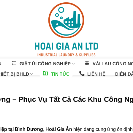
U
GIẶT ỦI CÔNG NGHIỆP
VẢI LAU CÔNG N
IẾT BỊ BHLĐ
TIN TỨC
LIÊN HỆ
DIỄN Đ
ng – Phục Vụ Tất Cả Các Khu Công N
hiệp tại Bình Dương
,
Hoài Gia Ân
hiện đang cung ứng ổn định