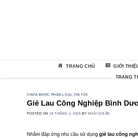
Skip
to
content
TRANG CHỦ
GIỚI THIỆ
TRANG TH
CHƯA ĐƯỢC PHÂN LOẠI
,
TIN TỨC
Giẻ Lau Công Nghiệp Bình Dươ
POSTED ON
19 THÁNG 1, 2026
BY
HOÀI GIA ÂN
Nhằm đáp ứng nhu cầu sử dụng
giẻ lau công ng