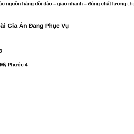
bảo
nguồn hàng dồi dào – giao nhanh – đúng chất lượng
ch
ài Gia Ân Đang Phục Vụ
3
 Mỹ Phước 4