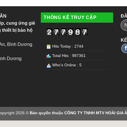
 ÂN
ĐĂ
THỐNG KÊ TRUY CẬP
ệp, cung ứng giẻ
 thiết bị bảo hộ
KẾ
 An, Bình Dương
Hits Today : 2744
Total Hits : 987361
Bình Dương
Who's Online : 5
opyright 2026 ©
Bản quyền thuộc CÔNG TY TNHH MTV HOÀI GIA 