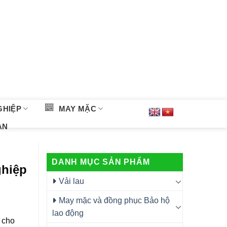
GHIỆP
MAY MẶC
ÀN
DANH MỤC SẢN PHẨM
ghiệp
Vải lau
May mặc và đồng phục Bảo hộ
lao động
 cho