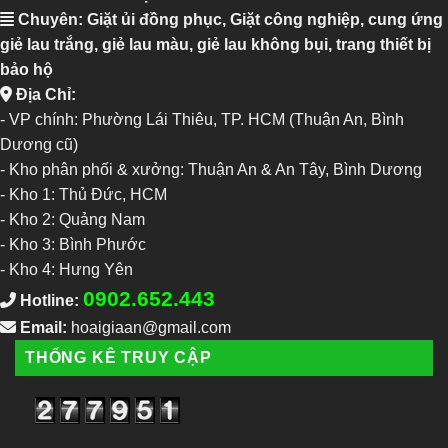
Chuyên: Giặt ủi đồng phục, Giặt công nghiệp, cung ứng
giẻ lau trắng, giẻ lau màu, giẻ lau không bụi, trang thiết bị
bảo hộ
Địa Chỉ:
- VP chính: Phường Lái Thiêu, TP. HCM (Thuận An, Bình
Dương cũ)
- Kho phân phối & xưởng: Thuận An & An Tây, Bình Dương
-
Kho 1: Thủ Đức, HCM
-
Kho 2: Quảng Nam
-
Kho 3: Bình Phước
-
Kho 4: Hưng Yên
0902.652.443
Hotline:
Email:
hoaigiaan@gmail.com
THỐNG KÊ TRUY CẬP