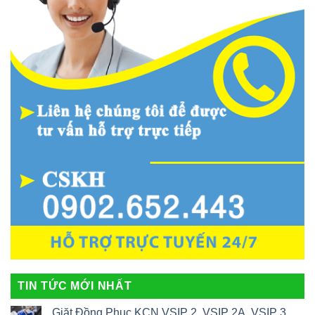
TIN TỨC MỚI NHẤT
Giặt Đồng Phục KCN VSIP 2, VSIP 2A, VSIP 3