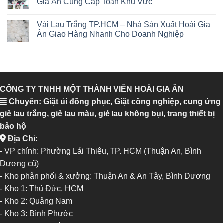
Gia Ân Cung Cấp Toàn Khu Vực
Vải Lau Trắng TP.HCM – Nhà Sản Xuất Hoài Gia
Ân Giao Hàng Nhanh Cho Doanh Nghiệp
CÔNG TY TNHH MỘT THÀNH VIÊN HOÀI GIA ÂN
Chuyên: Giặt ủi đồng phục, Giặt công nghiệp, cung ứng
giẻ lau trắng, giẻ lau màu, giẻ lau không bụi, trang thiết bị
bảo hộ
Địa Chỉ:
- VP chính: Phường Lái Thiêu, TP. HCM (Thuận An, Bình
Dương cũ)
- Kho phân phối & xưởng: Thuận An & An Tây, Bình Dương
-
Kho 1: Thủ Đức, HCM
-
Kho 2: Quảng Nam
-
Kho 3: Bình Phước