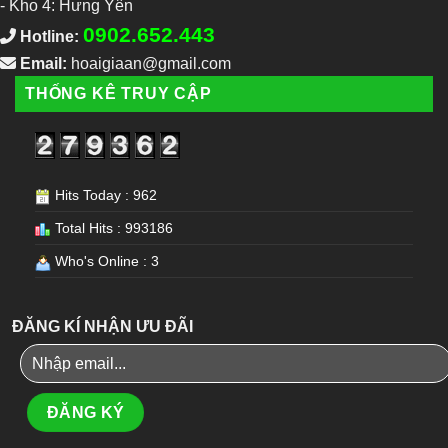
-
Kho 4: Hưng Yên
0902.652.443
Hotline:
Email:
hoaigiaan@gmail.com
THỐNG KÊ TRUY CẬP
Hits Today : 962
Total Hits : 993186
Who's Online : 3
ĐĂNG KÍ NHẬN ƯU ĐÃI