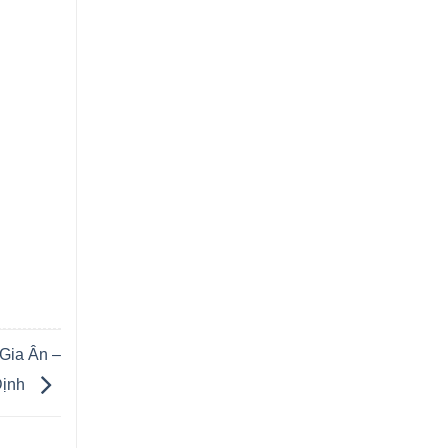
Gia Ân –
Định