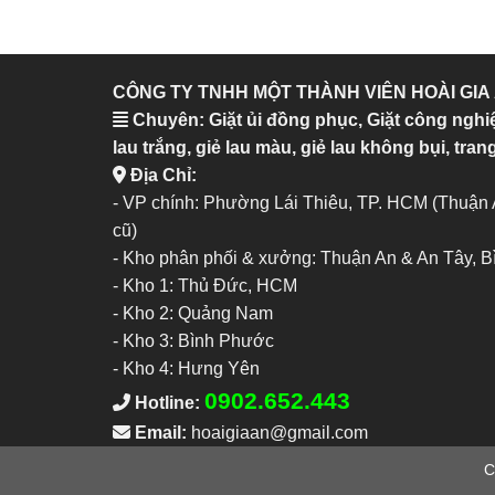
CÔNG TY TNHH MỘT THÀNH VIÊN HOÀI GIA
Chuyên: Giặt ủi đồng phục, Giặt công nghi
lau trắng, giẻ lau màu, giẻ lau không bụi, trang
Địa Chỉ:
- VP chính: Phường Lái Thiêu, TP. HCM (Thuận
cũ)
- Kho phân phối & xưởng: Thuận An & An Tây, 
-
Kho 1: Thủ Đức, HCM
-
Kho 2: Quảng Nam
-
Kho 3: Bình Phước
-
Kho 4: Hưng Yên
0902.652.443
Hotline:
Email:
hoaigiaan@gmail.com
C