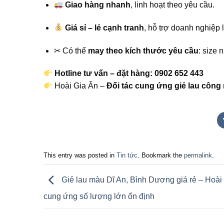
Giao hàng nhanh
, linh hoạt theo yêu cầu.
Giá sỉ – lẻ cạnh tranh
, hỗ trợ doanh nghiệp l
✂ Có thể
may theo kích thước yêu cầu
: size 
Hotline tư vấn – đặt hàng:
0902 652 443
Hoài Gia Ân –
Đối tác cung ứng giẻ lau công 
This entry was posted in
Tin tức
. Bookmark the
permalink
.
Giẻ lau màu Dĩ An, Bình Dương giá rẻ – Hoài
cung ứng số lượng lớn ổn định