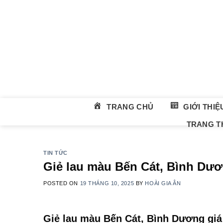
Skip
to
content
TRANG CHỦ
GIỚI THIỆ
TRANG TH
TIN TỨC
Giẻ lau màu Bến Cát, Bình Dươn
POSTED ON
19 THÁNG 10, 2025
BY
HOÀI GIA ÂN
Giẻ lau màu Bến Cát, Bình Dương giá