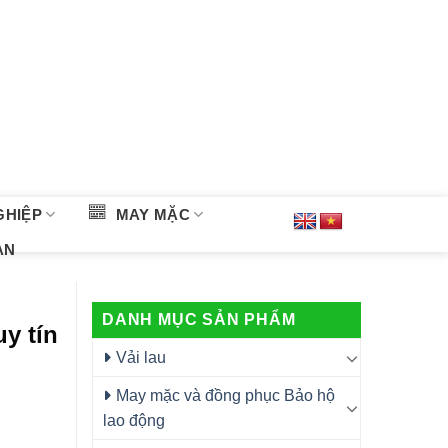
GHIỆP
MAY MẶC
ÀN
DANH MỤC SẢN PHẨM
y tín
Vải lau
May mặc và đồng phục Bảo hộ
lao động