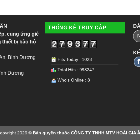
 ÂN
ĐĂ
THỐNG KÊ TRUY CẬP
ệp, cung ứng giẻ
 thiết bị bảo hộ
KẾ
 An, Bình Dương
Hits Today : 1023
Total Hits : 993247
Bình Dương
Who's Online : 8
opyright 2026 ©
Bản quyền thuộc CÔNG TY TNHH MTV HOÀI GIA 