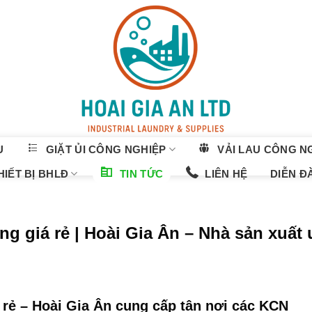
U
GIẶT ỦI CÔNG NGHIỆP
VẢI LAU CÔNG N
IẾT BỊ BHLĐ
TIN TỨC
LIÊN HỆ
DIỄN Đ
g giá rẻ | Hoài Gia Ân – Nhà sản xuất u
 rẻ – Hoài Gia Ân cung cấp tận nơi các KCN