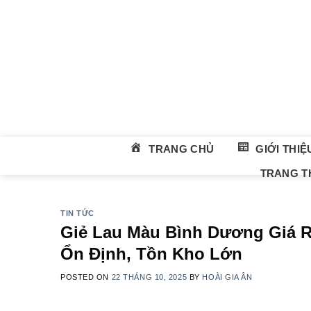
Skip
to
content
TRANG CHỦ
GIỚI THIỆ
TRANG TH
TIN TỨC
Giẻ Lau Màu Bình Dương Giá R
Ổn Định, Tồn Kho Lớn
POSTED ON
22 THÁNG 10, 2025
BY
HOÀI GIA ÂN