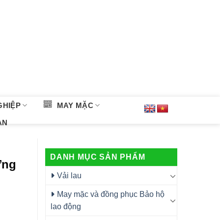
GHIỆP
MAY MẶC
ÀN
DANH MỤC SẢN PHẨM
Ứng
Vải lau
May mặc và đồng phục Bảo hộ
lao động