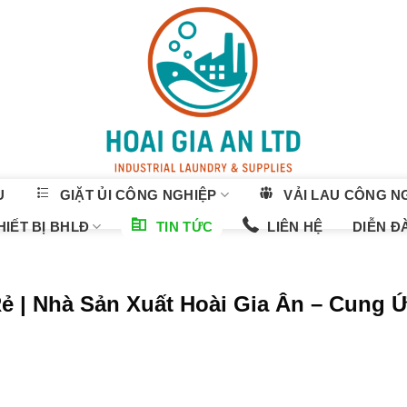
U
GIẶT ỦI CÔNG NGHIỆP
VẢI LAU CÔNG N
IẾT BỊ BHLĐ
TIN TỨC
LIÊN HỆ
DIỄN Đ
ẻ | Nhà Sản Xuất Hoài Gia Ân – Cung 