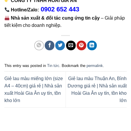
CÔNG TY TNHH HOÀI GIA ÂN
0902 652 443
Hotline/Zalo:
Nhà sản xuất & đối tác cung ứng tin cậy
– Giải pháp
tiết kiệm cho doanh nghiệp.
This entry was posted in
Tin tức
. Bookmark the
permalink
.
Giẻ lau màu miếng lớn (size
Giẻ lau màu Thuận An, Bình
A4 – 40cm) giá rẻ | Nhà sản
Dương giá rẻ | Nhà sản xuất
xuất Hoài Gia Ân uy tín, tồn
Hoài Gia Ân uy tín, tồn kho
kho lớn
lớn