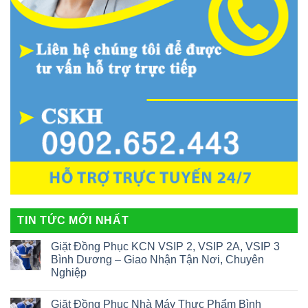
TIN TỨC MỚI NHẤT
Giặt Đồng Phục KCN VSIP 2, VSIP 2A, VSIP 3
Bình Dương – Giao Nhận Tận Nơi, Chuyên
Nghiệp
Giặt Đồng Phục Nhà Máy Thực Phẩm Bình