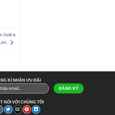
n Xuất &
 Lớn
NG KÍ NHẬN ƯU ĐÃI
T NỐI VỚI CHÚNG TÔI