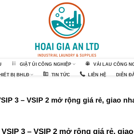
U
GIẶT ỦI CÔNG NGHIỆP
VẢI LAU CÔNG N
IẾT BỊ BHLĐ
TIN TỨC
LIÊN HỆ
DIỄN Đ
VSIP 3 – VSIP 2 mở rộng giá rẻ, giao n
 VSIP 3 – VSIP 2 mở rộng giá rẻ, giao