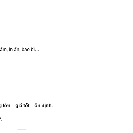
ẩm, in ấn, bao bì…
 lớn – giá tốt – ổn định
.
.