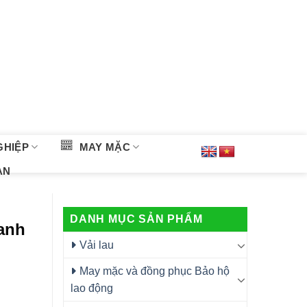
GHIỆP
MAY MẶC
ÀN
DANH MỤC SẢN PHẨM
hanh
Vải lau
May mặc và đồng phục Bảo hộ
lao động