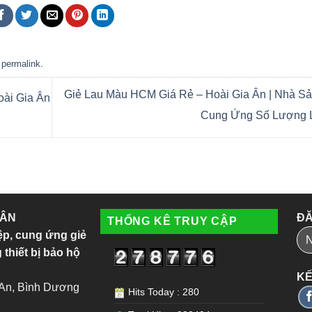
e
permalink
.
Giẻ Lau Màu HCM Giá Rẻ – Hoài Gia Ân | Nhà Sả
oài Gia Ân
Cung Ứng Số Lượng
 ÂN
ĐĂ
THỐNG KÊ TRUY CẬP
ệp, cung ứng giẻ
 thiết bị bảo hộ
KẾ
 An, Bình Dương
Hits Today : 280