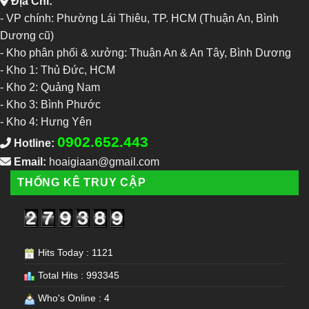
Địa Chỉ:
- VP chính: Phường Lái Thiêu, TP. HCM (Thuận An, Bình
Dương cũ)
- Kho phân phối & xưởng: Thuận An & An Tây, Bình Dương
-
Kho 1: Thủ Đức, HCM
-
Kho 2: Quảng Nam
-
Kho 3: Bình Phước
-
Kho 4: Hưng Yên
0902.652.443
Hotline:
Email:
hoaigiaan@gmail.com
THỐNG KÊ TRUY CẬP
Hits Today : 1121
Total Hits : 993345
Who's Online : 4