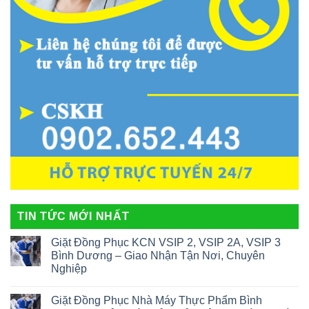
TIN TỨC MỚI NHẤT
Giặt Đồng Phục KCN VSIP 2, VSIP 2A, VSIP 3
Bình Dương – Giao Nhận Tận Nơi, Chuyên
Nghiệp
Giặt Đồng Phục Nhà Máy Thực Phẩm Bình