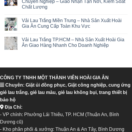
Chuyên Nghiệp – Giao Nhận Tận Nơi, Kiểm Soát
Chất Lượng
Vải Lau Trắng Miền Trung – Nhà Sản Xuất Hoài
Gia Ân Cung Cấp Toàn Khu Vực
Vải Lau Trắng TP.HCM – Nhà Sản Xuất Hoài Gia
Ân Giao Hàng Nhanh Cho Doanh Nghiệp
CÔNG TY TNHH MỘT THÀNH VIÊN HOÀI GIA ÂN
Chuyên: Giặt ủi đồng phục, Giặt công nghiệp, cung ứng
giẻ lau trắng, giẻ lau màu, giẻ lau không bụi, trang thiết bị
bảo hộ
Địa Chỉ:
- VP chính: Phường Lái Thiêu, TP. HCM (Thuận An, Bình
Dương cũ)
- Kho phân phối & xưởng: Thuận An & An Tây, Bình Dương