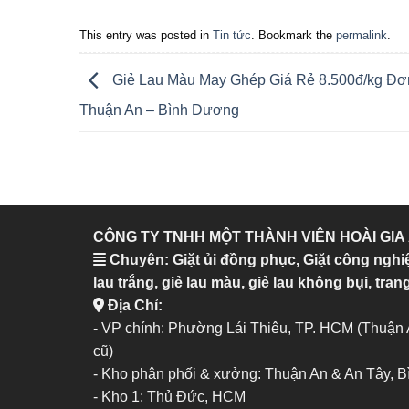
This entry was posted in
Tin tức
. Bookmark the
permalink
.
Giẻ Lau Màu May Ghép Giá Rẻ 8.500đ/kg Đơn
Thuận An – Bình Dương
CÔNG TY TNHH MỘT THÀNH VIÊN HOÀI GIA
Chuyên: Giặt ủi đồng phục, Giặt công nghi
lau trắng, giẻ lau màu, giẻ lau không bụi, trang
Địa Chỉ:
- VP chính: Phường Lái Thiêu, TP. HCM (Thuận
cũ)
- Kho phân phối & xưởng: Thuận An & An Tây, 
-
Kho 1: Thủ Đức, HCM