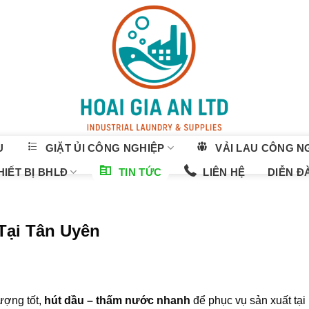
U
GIẶT ỦI CÔNG NGHIỆP
VẢI LAU CÔNG N
IẾT BỊ BHLĐ
TIN TỨC
LIÊN HỆ
DIỄN Đ
Tại Tân Uyên
lượng tốt,
hút dầu – thấm nước nhanh
để phục vụ sản xuất tại