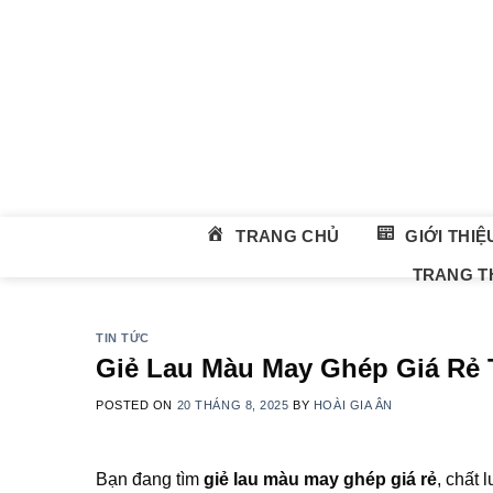
Skip
to
content
TRANG CHỦ
GIỚI THIỆ
TRANG TH
TIN TỨC
Giẻ Lau Màu May Ghép Giá Rẻ 
POSTED ON
20 THÁNG 8, 2025
BY
HOÀI GIA ÂN
Bạn đang tìm
giẻ lau màu may ghép giá rẻ
, chất 