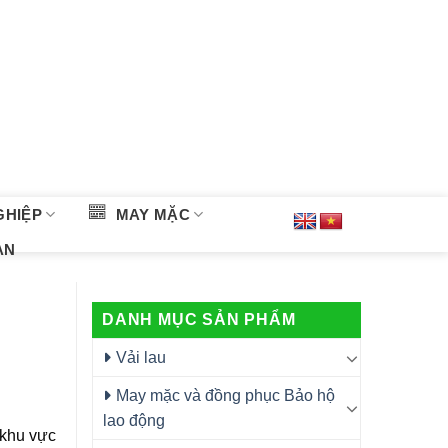
GHIỆP
MAY MẶC
ÀN
DANH MỤC SẢN PHẨM
Vải lau
May mặc và đồng phục Bảo hộ
lao động
 khu vực