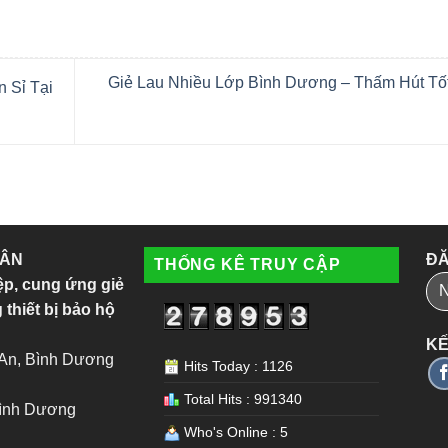
Giẻ Lau Nhiều Lớp Bình Dương – Thấm Hút Tốt
 Sỉ Tại
 ÂN
ĐĂ
THỐNG KÊ TRUY CẬP
ệp, cung ứng giẻ
 thiết bị bảo hộ
KẾ
 An, Bình Dương
Hits Today : 1126
Total Hits : 991340
Bình Dương
Who's Online : 5