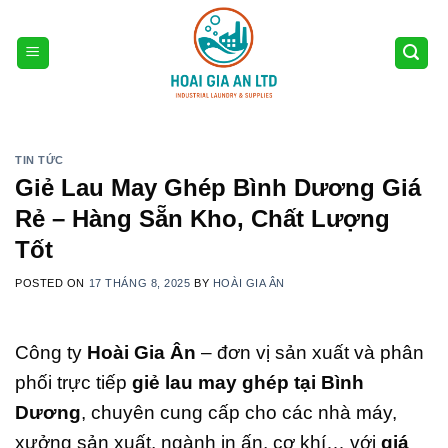
Skip
to
content
TIN TỨC
Giẻ Lau May Ghép Bình Dương Giá
Rẻ – Hàng Sẵn Kho, Chất Lượng
Tốt
POSTED ON
17 THÁNG 8, 2025
BY
HOÀI GIA ÂN
Công ty
Hoài Gia Ân
– đơn vị sản xuất và phân
phối trực tiếp
giẻ lau may ghép tại Bình
Dương
, chuyên cung cấp cho các nhà máy,
xưởng sản xuất, ngành in ấn, cơ khí… với
giá