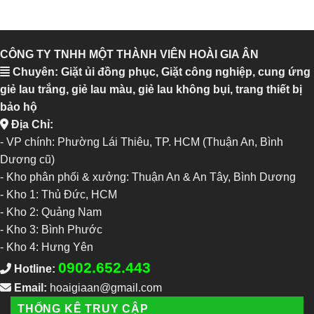
CÔNG TY TNHH MỘT THÀNH VIÊN HOÀI GIA ÂN
Chuyên: Giặt ủi đồng phục, Giặt công nghiệp, cung ứng
giẻ lau trắng, giẻ lau màu, giẻ lau không bụi, trang thiết bị
bảo hộ
Địa Chỉ:
- VP chính: Phường Lái Thiêu, TP. HCM (Thuận An, Bình
Dương cũ)
- Kho phân phối & xưởng: Thuận An & An Tây, Bình Dương
-
Kho 1: Thủ Đức, HCM
-
Kho 2: Quảng Nam
-
Kho 3: Bình Phước
-
Kho 4: Hưng Yên
0902.652.443
Hotline:
Email:
hoaigiaan@gmail.com
THỐNG KÊ TRUY CẬP