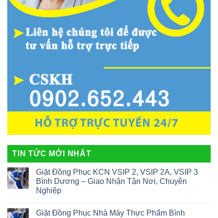
TIN TỨC MỚI NHẤT
Giặt Đồng Phục KCN VSIP 2, VSIP 2A, VSIP 3
Bình Dương – Giao Nhận Tận Nơi, Chuyên
Nghiệp
Giặt Đồng Phục Nhà Máy Thực Phẩm Bình