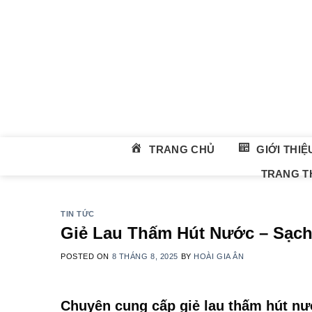
Skip
to
content
TRANG CHỦ
GIỚI THIỆ
TRANG TH
TIN TỨC
Giẻ Lau Thấm Hút Nước – Sạch
POSTED ON
8 THÁNG 8, 2025
BY
HOÀI GIA ÂN
Chuyên cung cấp giẻ lau thấm hút nư