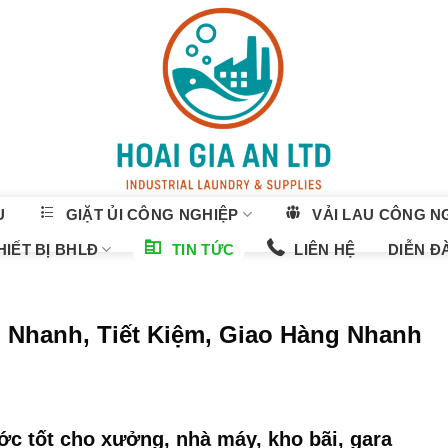
U
GIẶT ỦI CÔNG NGHIỆP
VẢI LAU CÔNG N
IẾT BỊ BHLĐ
TIN TỨC
LIÊN HỆ
DIỄN Đ
 Nhanh, Tiết Kiệm, Giao Hàng Nhanh
ớc tốt cho xưởng, nhà máy, kho bãi, gara