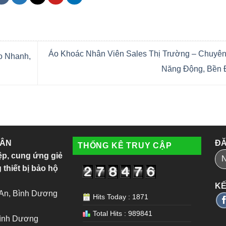
Áo Khoác Nhân Viên Sales Thị Trường – Chuyên
o Nhanh,
Năng Động, Bền
 ÂN
ĐĂ
THỐNG KÊ TRUY CẬP
ệp, cung ứng giẻ
 thiết bị bảo hộ
KẾ
 An, Bình Dương
Hits Today : 1871
Total Hits : 989841
Bình Dương