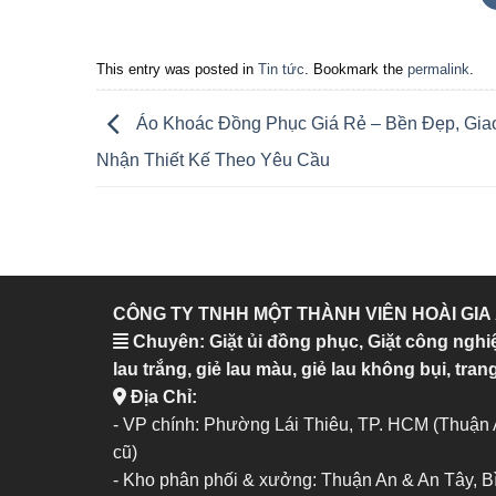
This entry was posted in
Tin tức
. Bookmark the
permalink
.
Áo Khoác Đồng Phục Giá Rẻ – Bền Đẹp, Gia
Nhận Thiết Kế Theo Yêu Cầu
CÔNG TY TNHH MỘT THÀNH VIÊN HOÀI GIA
Chuyên: Giặt ủi đồng phục, Giặt công nghi
lau trắng, giẻ lau màu, giẻ lau không bụi, trang
Địa Chỉ:
- VP chính: Phường Lái Thiêu, TP. HCM (Thuận
cũ)
- Kho phân phối & xưởng: Thuận An & An Tây, 