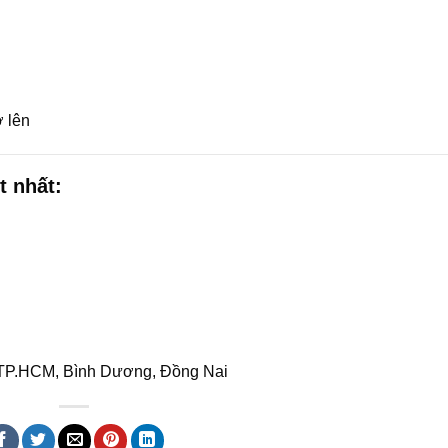
ở lên
t nhất:
c TP.HCM, Bình Dương, Đồng Nai