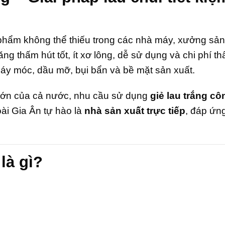
phẩm không thể thiếu trong các nhà máy, xưởng sản
g thấm hút tốt, ít xơ lông, dễ sử dụng và chi phí th
áy móc, dầu mỡ, bụi bẩn và bề mặt sản xuất.
 lớn của cả nước, nhu cầu sử dụng
giẻ lau trắng cô
ài Gia Ân tự hào là
nhà sản xuất trực tiếp
, đáp ứn
là gì?