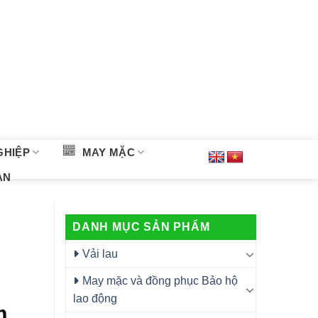
GHIỆP
MAY MẶC
ÀN
DANH MỤC SẢN PHẨM
Vải lau
May mặc và đồng phục Bảo hộ
lao động
m