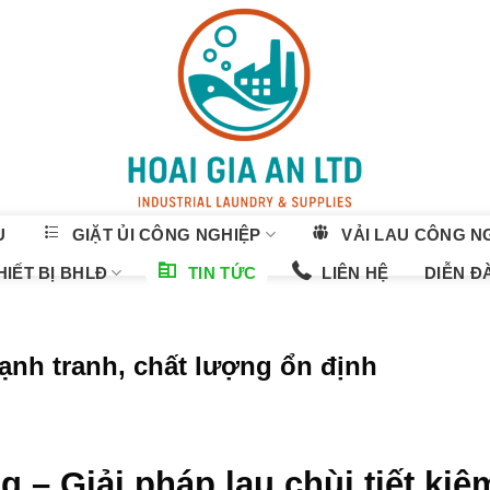
U
GIẶT ỦI CÔNG NGHIỆP
VẢI LAU CÔNG N
IẾT BỊ BHLĐ
TIN TỨC
LIÊN HỆ
DIỄN Đ
ạnh tranh, chất lượng ổn định
 – Giải pháp lau chùi tiết kiệ