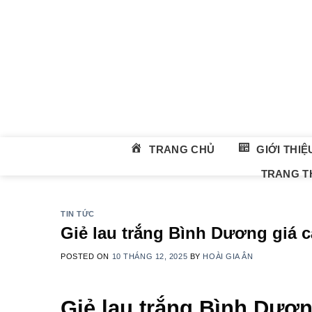
Skip
to
content
TRANG CHỦ
GIỚI THIỆ
TRANG TH
TIN TỨC
Giẻ lau trắng Bình Dương giá c
POSTED ON
10 THÁNG 12, 2025
BY
HOÀI GIA ÂN
Giẻ lau trắng Bình Dương