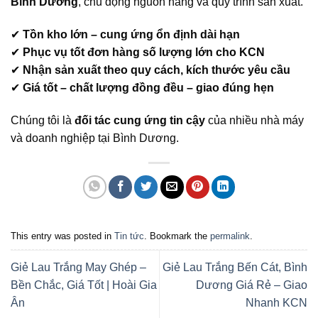
Bình Dương
, chủ động nguồn hàng và quy trình sản xuất.
✔
Tồn kho lớn – cung ứng ổn định dài hạn
✔
Phục vụ tốt đơn hàng số lượng lớn cho KCN
✔
Nhận sản xuất theo quy cách, kích thước yêu cầu
✔
Giá tốt – chất lượng đồng đều – giao đúng hẹn
Chúng tôi là
đối tác cung ứng tin cậy
của nhiều nhà máy
và doanh nghiệp tại Bình Dương.
This entry was posted in
Tin tức
. Bookmark the
permalink
.
Giẻ Lau Trắng May Ghép –
Giẻ Lau Trắng Bến Cát, Bình
Bền Chắc, Giá Tốt | Hoài Gia
Dương Giá Rẻ – Giao
Ân
Nhanh KCN