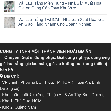
Vải Lau Trắng Miền Trung – Nhà Sản Xuất Hoài
Gia Ân Cung Cấp Toàn Khu Vực
Vải Lau Trắng TP.HCM – Nhà Sản Xuất Hoài Gia
Ân Giao Hàng Nhanh Cho Doanh Nghiệp
CÔNG TY TNHH MỘT THÀNH VIÊN HOÀI GIA ÂN
Chuyên: Giặt ủi đồng phục, Giặt công nghiệp, cung ứng
giẻ lau trắng, giẻ lau màu, giẻ lau không bụi, trang thiết bị
bảo hộ
Địa Chỉ:
- VP chính: Phường Lái Thiêu, TP. HCM (Thuận An, Bình
Dương cũ)
- Kho phân phối & xưởng: Thuận An & An Tây, Bình Dương
-
Kho 1: Thủ Đức, HCM
-
Kho 2: Quảng Nam