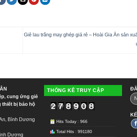
Giẻ lau trắng may ghép giá rẻ – Hoài Gia Ân sản xu
 ÂN
ĐĂ
THỐNG KÊ TRUY CẬP
ệp, cung ứng giẻ
 thiết bị bảo hộ
KẾ
 An, Bình Dương
Hits Today : 966
Total Hits : 991180
Bình Dương