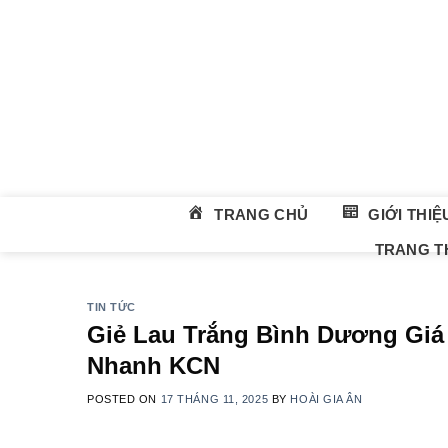
Skip
to
content
TRANG CHỦ
GIỚI THIỆ
TRANG TH
TIN TỨC
Giẻ Lau Trắng Bình Dương Giá 
Nhanh KCN
POSTED ON
17 THÁNG 11, 2025
BY
HOÀI GIA ÂN