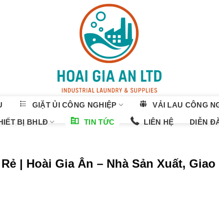
U
GIẶT ỦI CÔNG NGHIỆP
VẢI LAU CÔNG N
IẾT BỊ BHLĐ
TIN TỨC
LIÊN HỆ
DIỄN Đ
Rẻ | Hoài Gia Ân – Nhà Sản Xuất, Giao