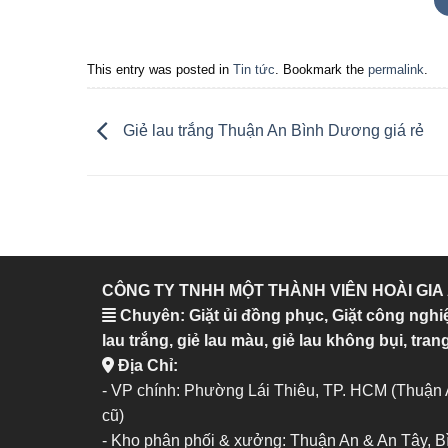
This entry was posted in
Tin tức
. Bookmark the
permalink
.
Giẻ lau trắng Thuận An Bình Dương giá rẻ
CÔNG TY TNHH MỘT THÀNH VIÊN HOÀI GIA
Chuyên: Giặt ủi đồng phục, Giặt công nghi
lau trắng, giẻ lau màu, giẻ lau không bụi, trang
Địa Chỉ:
- VP chính: Phường Lái Thiêu, TP. HCM (Thuận
cũ)
- Kho phân phối & xưởng: Thuận An & An Tây, 