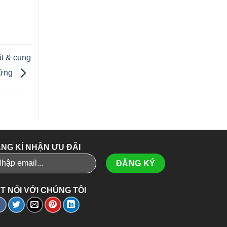
ất & cung
ứng
NG KÍ NHẬN ƯU ĐÃI
T NỐI VỚI CHÚNG TÔI