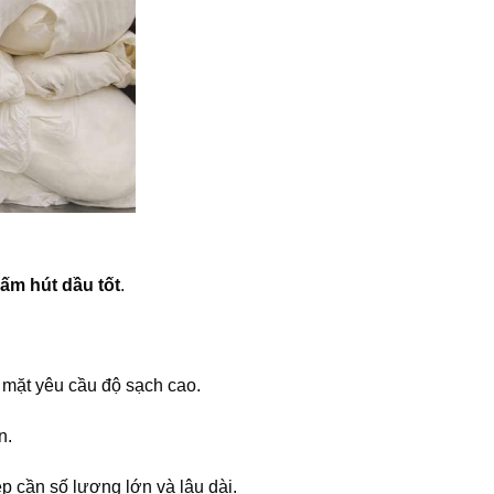
ấm hút dầu tốt
.
 mặt yêu cầu độ sạch cao.
n.
p cần số lượng lớn và lâu dài.