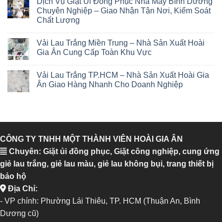
Dịch Vụ Giặt Ủi Đồng Phục Nhà Máy Bình Dương
Chuyên Nghiệp – Giao Nhận Tận Nơi, Kiểm Soát
Chất Lượng
Vải Lau Trắng Miền Trung – Nhà Sản Xuất Hoài
Gia Ân Cung Cấp Toàn Khu Vực
Vải Lau Trắng TP.HCM – Nhà Sản Xuất Hoài Gia
Ân Giao Hàng Nhanh Cho Doanh Nghiệp
CÔNG TY TNHH MỘT THÀNH VIÊN HOÀI GIA ÂN
Chuyên: Giặt ủi đồng phục, Giặt công nghiệp, cung ứng
giẻ lau trắng, giẻ lau màu, giẻ lau không bụi, trang thiết bị
bảo hộ
Địa Chỉ:
- VP chính: Phường Lái Thiêu, TP. HCM (Thuận An, Bình
Dương cũ)