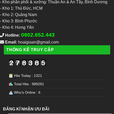
- Kho phân phối & xưởng: Thuận An & An Tây, Bình Dương
-
Kho 1: Thủ Đức, HCM
-
Kho 2: Quảng Nam
-
Kho 3: Bình Phước
-
Kho 4: Hưng Yên
0902.652.443
Hotline:
Email:
hoaigiaan@gmail.com
THỐNG KÊ TRUY CẬP
Hits Today : 1321
Total Hits : 989291
Who's Online : 6
ĐĂNG KÍ NHẬN ƯU ĐÃI