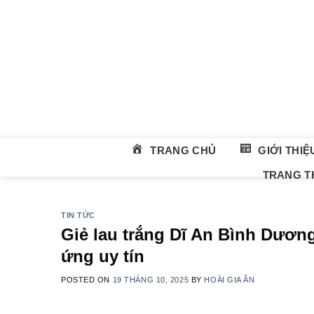
Skip
to
content
TRANG CHỦ
GIỚI THIỆ
TRANG TH
TIN TỨC
Giẻ lau trắng Dĩ An Bình Dương
ứng uy tín
POSTED ON
19 THÁNG 10, 2025
BY
HOÀI GIA ÂN