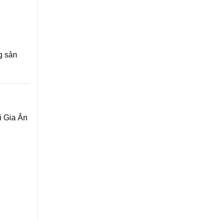
g sản
i Gia Ân