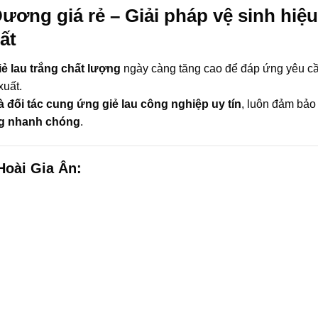
Dương giá rẻ – Giải pháp vệ sinh hiệ
ất
iẻ lau trắng chất lượng
ngày càng tăng cao để đáp ứng yêu c
xuất.
à đối tác cung ứng giẻ lau công nghiệp uy tín
, luôn đảm bả
àng nhanh chóng
.
Hoài Gia Ân: