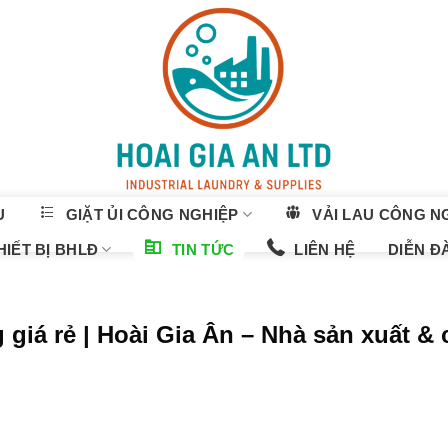
U
GIẶT ỦI CÔNG NGHIỆP
VẢI LAU CÔNG N
IẾT BỊ BHLĐ
TIN TỨC
LIÊN HỆ
DIỄN Đ
 giá rẻ | Hoài Gia Ân – Nhà sản xuất &