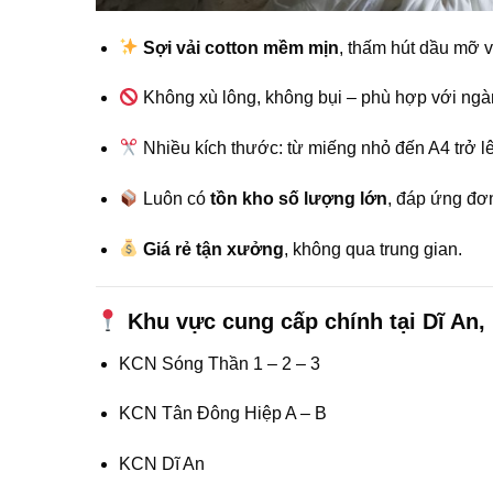
Sợi vải cotton mềm mịn
, thấm hút dầu mỡ v
Không xù lông, không bụi – phù hợp với ngành
Nhiều kích thước: từ miếng nhỏ đến A4 trở lê
Luôn có
tồn kho số lượng lớn
, đáp ứng đơ
Giá rẻ tận xưởng
, không qua trung gian.
Khu vực cung cấp chính tại Dĩ An,
KCN Sóng Thần 1 – 2 – 3
KCN Tân Đông Hiệp A – B
KCN Dĩ An