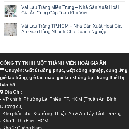
Vải Lau Trắng Miền Trung – Nhà Sản Xuất Hoài
Gia Ân Cung Cấp Toàn Khu Vực
Vải Lau Trắng TP.HCM – Nhà Sản Xuất Hoài Gia
Ân Giao Hàng Nhanh Cho Doanh Nghiệp
CÔNG TY TNHH MỘT THÀNH VIÊN HOÀI GIA ÂN
Chuyên: Giặt ủi đồng phục, Giặt công nghiệp, cung ứng
giẻ lau trắng, giẻ lau màu, giẻ lau không bụi, trang thiết bị
bảo hộ
Địa Chỉ:
- VP chính: Phường Lái Thiêu, TP. HCM (Thuận An, Bình
Dương cũ)
- Kho phân phối & xưởng: Thuận An & An Tây, Bình Dương
-
Kho 1: Thủ Đức, HCM
-
Kho 2: Quảng Nam