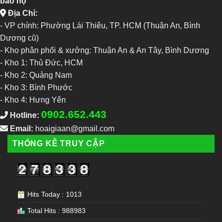
bảo hộ
Địa Chỉ:
- VP chính: Phường Lái Thiêu, TP. HCM (Thuận An, Bình
Dương cũ)
- Kho phân phối & xưởng: Thuận An & An Tây, Bình Dương
-
Kho 1: Thủ Đức, HCM
-
Kho 2: Quảng Nam
-
Kho 3: Bình Phước
-
Kho 4: Hưng Yên
0902.652.443
Hotline:
Email:
hoaigiaan@gmail.com
THỐNG KÊ TRUY CẬP
Hits Today : 1013
Total Hits : 988983