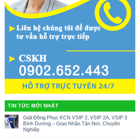
TIN TỨC MỚI NHẤT
Giặt Đồng Phục KCN VSIP 2, VSIP 2A, VSIP 3
Bình Dương – Giao Nhận Tận Nơi, Chuyên
Nghiệp