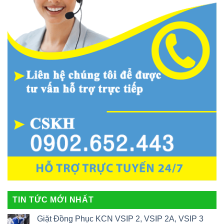
TIN TỨC MỚI NHẤT
Giặt Đồng Phục KCN VSIP 2, VSIP 2A, VSIP 3