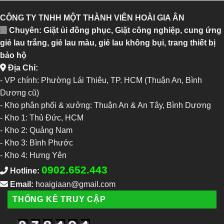
CÔNG TY TNHH MỘT THÀNH VIÊN HOÀI GIA ÂN
Chuyên: Giặt ủi đồng phục, Giặt công nghiệp, cung ứng
giẻ lau trắng, giẻ lau màu, giẻ lau không bụi, trang thiết bị
bảo hộ
Địa Chỉ:
- VP chính: Phường Lái Thiêu, TP. HCM (Thuận An, Bình
Dương cũ)
- Kho phân phối & xưởng: Thuận An & An Tây, Bình Dương
-
Kho 1: Thủ Đức, HCM
-
Kho 2: Quảng Nam
-
Kho 3: Bình Phước
-
Kho 4: Hưng Yên
0902.652.443
Hotline:
Email:
hoaigiaan@gmail.com
THỐNG KÊ TRUY CẬP