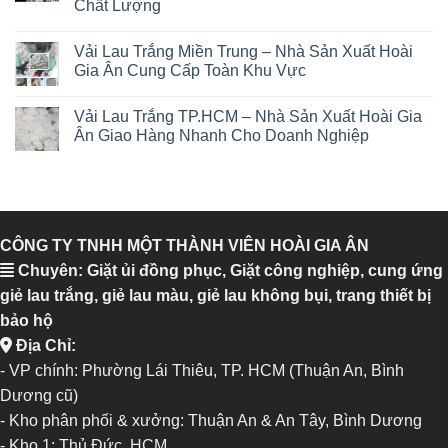
Chất Lượng
Vải Lau Trắng Miền Trung – Nhà Sản Xuất Hoài
Gia Ân Cung Cấp Toàn Khu Vực
Vải Lau Trắng TP.HCM – Nhà Sản Xuất Hoài Gia
Ân Giao Hàng Nhanh Cho Doanh Nghiệp
CÔNG TY TNHH MỘT THÀNH VIÊN HOÀI GIA ÂN
Chuyên: Giặt ủi đồng phục, Giặt công nghiệp, cung ứng
giẻ lau trắng, giẻ lau màu, giẻ lau không bụi, trang thiết bị
bảo hộ
Địa Chỉ:
- VP chính: Phường Lái Thiêu, TP. HCM (Thuận An, Bình
Dương cũ)
- Kho phân phối & xưởng: Thuận An & An Tây, Bình Dương
-
Kho 1: Thủ Đức, HCM