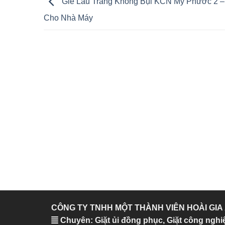
Giẻ Lau Trắng Không Bụi KCN Mỹ Phước 2 – 
Cho Nhà Máy
CÔNG TY TNHH MỘT THÀNH VIÊN HOÀI GIA
Chuyên: Giặt ủi đồng phục, Giặt công nghi