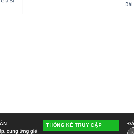
Giá Sỉ
Bài
 ÂN
ĐĂ
THỐNG KÊ TRUY CẬP
ệp, cung ứng giẻ