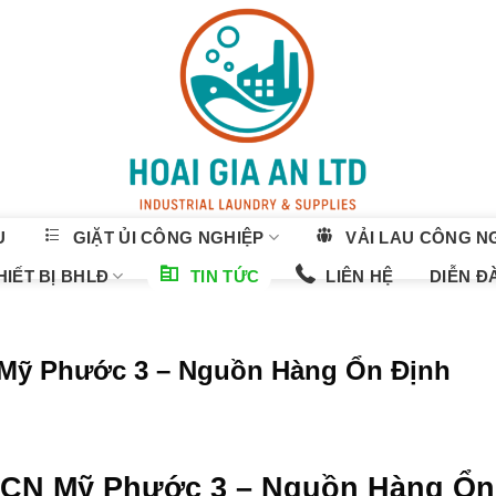
U
GIẶT ỦI CÔNG NGHIỆP
VẢI LAU CÔNG N
IẾT BỊ BHLĐ
TIN TỨC
LIÊN HỆ
DIỄN Đ
 Mỹ Phước 3 – Nguồn Hàng Ổn Định
KCN Mỹ Phước 3 – Nguồn Hàng Ổn