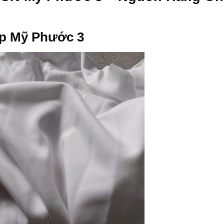
p Mỹ Phước 3