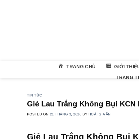
Skip
to
content
TRANG CHỦ
GIỚI THIỆ
TRANG TH
TIN TỨC
Giẻ Lau Trắng Không Bụi KCN
POSTED ON
21 THÁNG 3, 2026
BY
HOÀI GIA ÂN
Giẻ Lau Trắng Không Bụi 