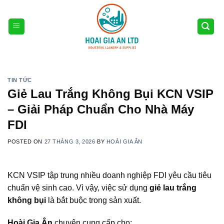
Skip
to
content
TIN TỨC
Giẻ Lau Trắng Không Bụi KCN VSIP
– Giải Pháp Chuẩn Cho Nhà Máy
FDI
POSTED ON
27 THÁNG 3, 2026
BY
HOÀI GIA ÂN
KCN VSIP tập trung nhiều doanh nghiệp FDI yêu cầu tiêu
chuẩn vệ sinh cao. Vì vậy, việc sử dụng
giẻ lau trắng
không bụi
là bắt buộc trong sản xuất.
Hoài Gia Ân
chuyên cung cấp cho: