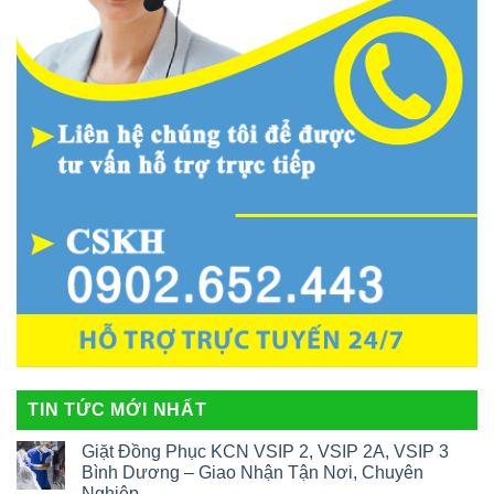
TIN TỨC MỚI NHẤT
Giặt Đồng Phục KCN VSIP 2, VSIP 2A, VSIP 3
Bình Dương – Giao Nhận Tận Nơi, Chuyên
Nghiệp