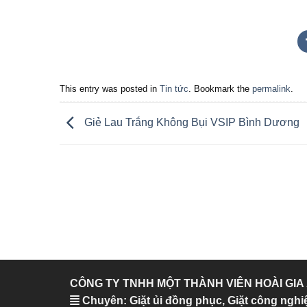
This entry was posted in
Tin tức
. Bookmark the
permalink
.
Giẻ Lau Trắng Không Bụi VSIP Bình Dương
CÔNG TY TNHH MỘT THÀNH VIÊN HOÀI GIA
Chuyên: Giặt ủi đồng phục, Giặt công nghi