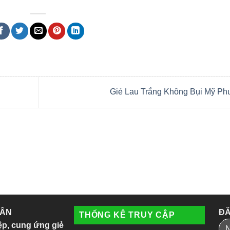
Giẻ Lau Trắng Không Bụi Mỹ P
 ÂN
ĐĂ
THỐNG KÊ TRUY CẬP
ệp, cung ứng giẻ