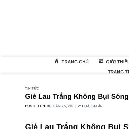
Skip
to
content
TRANG CHỦ
GIỚI THIỆ
TRANG TH
TIN TỨC
Giẻ Lau Trắng Không Bụi Sóng
POSTED ON
18 THÁNG 5, 2026
BY
HOÀI GIA ÂN
Giẻ Lau Trắng Không Bụi 