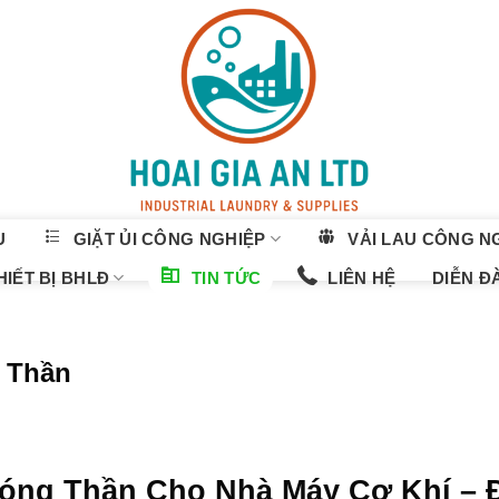
U
GIẶT ỦI CÔNG NGHIỆP
VẢI LAU CÔNG N
IẾT BỊ BHLĐ
TIN TỨC
LIÊN HỆ
DIỄN Đ
 Thần
Sóng Thần Cho Nhà Máy Cơ Khí – 