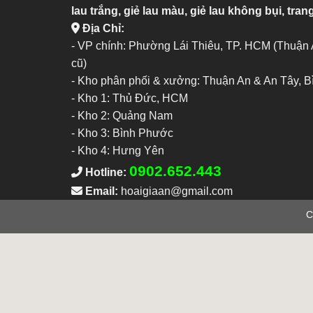
lau trắng, giẻ lau màu, giẻ lau không bụi, trang
Địa Chỉ:
- VP chính: Phường Lái Thiêu, TP. HCM (Thuận
cũ)
- Kho phân phối & xưởng: Thuận An & An Tây, 
-
Kho 1: Thủ Đức, HCM
-
Kho 2: Quảng Nam
-
Kho 3: Bình Phước
-
Kho 4: Hưng Yên
0902.652.443
Hotline:
Email:
hoaigiaan@gmail.com
C