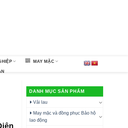
GHIỆP
MAY MẶC
ÀN
DANH MỤC SẢN PHẨM
Vải lau
May mặc và đồng phục Bảo hộ
lao động
Điện