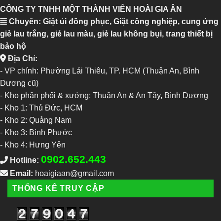
CÔNG TY TNHH MỘT THÀNH VIÊN HOÀI GIA ÂN
Chuyên: Giặt ủi đồng phục, Giặt công nghiệp, cung ứng
giẻ lau trắng, giẻ lau màu, giẻ lau không bụi, trang thiết bị
bảo hộ
Địa Chỉ:
- VP chính: Phường Lái Thiêu, TP. HCM (Thuận An, Bình
Dương cũ)
- Kho phân phối & xưởng: Thuận An & An Tây, Bình Dương
-
Kho 1: Thủ Đức, HCM
-
Kho 2: Quảng Nam
-
Kho 3: Bình Phước
-
Kho 4: Hưng Yên
0902.652.443
Hotline:
Email:
hoaigiaan@gmail.com
THỐNG KÊ TRUY CẬP