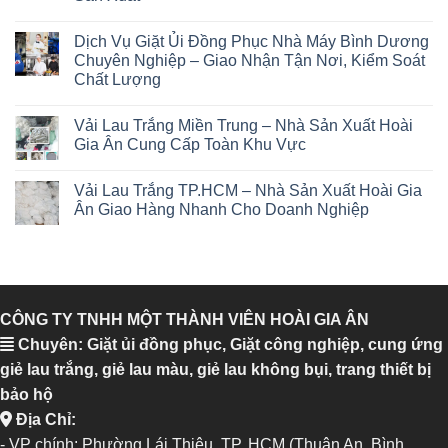
Dịch Vụ Giặt Ủi Đồng Phục Nhà Máy Bình Dương
Chuyên Nghiệp – Giao Nhận Tận Nơi, Kiểm Soát
Chất Lượng
Vải Lau Trắng Miền Trung – Nhà Sản Xuất Hoài
Gia Ân Cung Cấp Toàn Khu Vực
Vải Lau Trắng TP.HCM – Nhà Sản Xuất Hoài Gia
Ân Giao Hàng Nhanh Cho Doanh Nghiệp
CÔNG TY TNHH MỘT THÀNH VIÊN HOÀI GIA ÂN
Chuyên: Giặt ủi đồng phục, Giặt công nghiệp, cung ứng
giẻ lau trắng, giẻ lau màu, giẻ lau không bụi, trang thiết bị
bảo hộ
Địa Chỉ:
- VP chính: Phường Lái Thiêu, TP. HCM (Thuận An, Bình