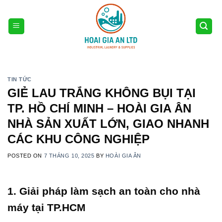
Skip
to
content
TIN TỨC
GIẺ LAU TRẮNG KHÔNG BỤI TẠI
TP. HỒ CHÍ MINH – HOÀI GIA ÂN
NHÀ SẢN XUẤT LỚN, GIAO NHANH
CÁC KHU CÔNG NGHIỆP
POSTED ON
7 THÁNG 10, 2025
BY
HOÀI GIA ÂN
1. Giải pháp làm sạch an toàn cho nhà
máy tại TP.HCM