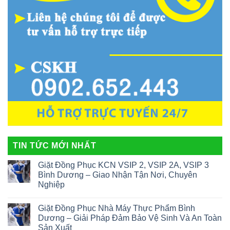
TIN TỨC MỚI NHẤT
Giặt Đồng Phục KCN VSIP 2, VSIP 2A, VSIP 3
Bình Dương – Giao Nhận Tận Nơi, Chuyên
Nghiệp
Giặt Đồng Phục Nhà Máy Thực Phẩm Bình
Dương – Giải Pháp Đảm Bảo Vệ Sinh Và An Toàn
Sản Xuất