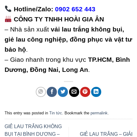
Hotline/Zalo:
0902 652 443
CÔNG TY TNHH HOÀI GIA ÂN
– Nhà sản xuất
vải lau trắng không bụi,
giẻ lau công nghiệp, đồng phục và vật tư
bảo hộ
.
– Giao nhanh trong khu vực
TP.HCM, Bình
Dương, Đồng Nai, Long An
.
This entry was posted in
Tin tức
. Bookmark the
permalink
.
GIẺ LAU TRẮNG KHÔNG
BỤI TẠI BÌNH DƯƠNG –
GIẺ LAU TRẮNG – GIẢI