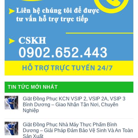
TIN TỨC MỚI NHẤT
Giặt Đồng Phục KCN VSIP 2, VSIP 2A, VSIP 3
Bình Dương – Giao Nhận Tận Nơi, Chuyên
Nghiệp
Giặt Đồng Phục Nhà Máy Thực Phẩm Bình
Dương – Giải Pháp Đảm Bảo Vệ Sinh Và An Toàn
Sản Xuất