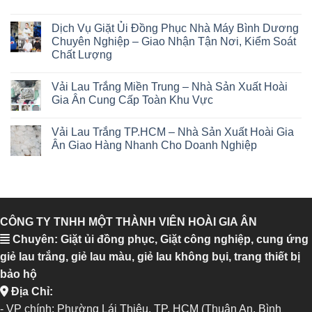
Dịch Vụ Giặt Ủi Đồng Phục Nhà Máy Bình Dương
Chuyên Nghiệp – Giao Nhận Tận Nơi, Kiểm Soát
Chất Lượng
Vải Lau Trắng Miền Trung – Nhà Sản Xuất Hoài
Gia Ân Cung Cấp Toàn Khu Vực
Vải Lau Trắng TP.HCM – Nhà Sản Xuất Hoài Gia
Ân Giao Hàng Nhanh Cho Doanh Nghiệp
CÔNG TY TNHH MỘT THÀNH VIÊN HOÀI GIA ÂN
Chuyên: Giặt ủi đồng phục, Giặt công nghiệp, cung ứng
giẻ lau trắng, giẻ lau màu, giẻ lau không bụi, trang thiết bị
bảo hộ
Địa Chỉ:
- VP chính: Phường Lái Thiêu, TP. HCM (Thuận An, Bình