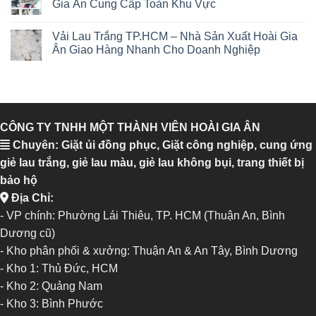
Gia Ân Cung Cấp Toàn Khu Vực
Vải Lau Trắng TP.HCM – Nhà Sản Xuất Hoài Gia
Ân Giao Hàng Nhanh Cho Doanh Nghiệp
CÔNG TY TNHH MỘT THÀNH VIÊN HOÀI GIA ÂN
Chuyên: Giặt ủi đồng phục, Giặt công nghiệp, cung ứng
giẻ lau trắng, giẻ lau màu, giẻ lau không bụi, trang thiết bị
bảo hộ
Địa Chỉ:
- VP chính: Phường Lái Thiêu, TP. HCM (Thuận An, Bình
Dương cũ)
- Kho phân phối & xưởng: Thuận An & An Tây, Bình Dương
-
Kho 1: Thủ Đức, HCM
-
Kho 2: Quảng Nam
-
Kho 3: Bình Phước