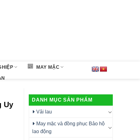
GHIỆP
MAY MẶC
ÀN
DANH MỤC SẢN PHẨM
g Uy
Vải lau
May mặc và đồng phục Bảo hộ
lao động