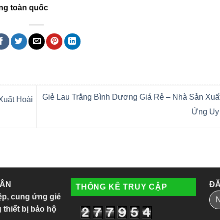
àng toàn quốc
Giẻ Lau Trắng Bình Dương Giá Rẻ – Nhà Sản Xuấ
Xuất Hoài
Ứng Uy
 ÂN
ĐĂ
THỐNG KÊ TRUY CẬP
ệp, cung ứng giẻ
 thiết bị bảo hộ