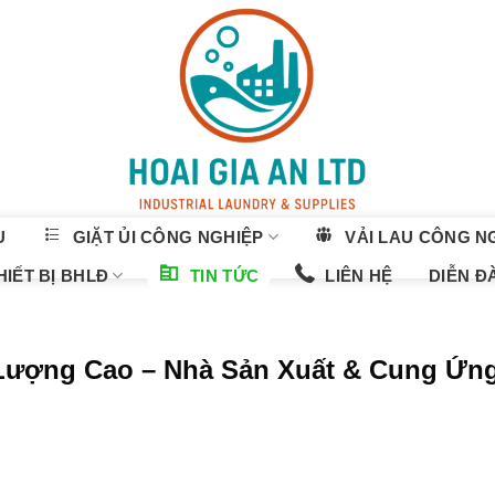
U
GIẶT ỦI CÔNG NGHIỆP
VẢI LAU CÔNG N
IẾT BỊ BHLĐ
TIN TỨC
LIÊN HỆ
DIỄN Đ
 Lượng Cao – Nhà Sản Xuất & Cung Ứn