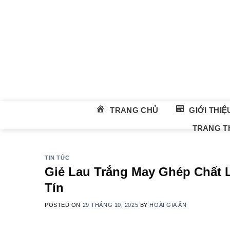
Skip
to
content
TRANG CHỦ
GIỚI THIỆ
TRANG TH
TIN TỨC
Giẻ Lau Trắng May Ghép Chất
Tín
POSTED ON
29 THÁNG 10, 2025
BY
HOÀI GIA ÂN