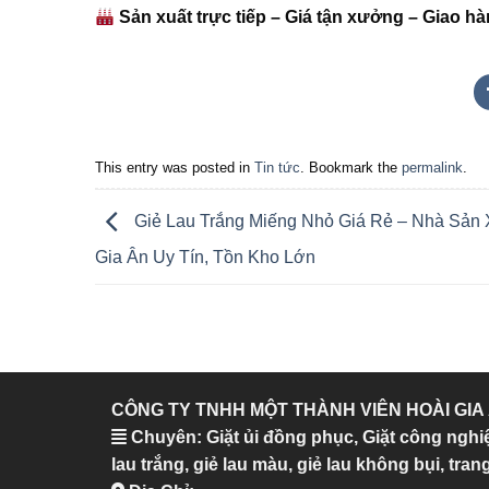
Sản xuất trực tiếp – Giá tận xưởng – Giao h
This entry was posted in
Tin tức
. Bookmark the
permalink
.
Giẻ Lau Trắng Miếng Nhỏ Giá Rẻ – Nhà Sản 
Gia Ân Uy Tín, Tồn Kho Lớn
CÔNG TY TNHH MỘT THÀNH VIÊN HOÀI GIA
Chuyên: Giặt ủi đồng phục, Giặt công nghi
lau trắng, giẻ lau màu, giẻ lau không bụi, trang