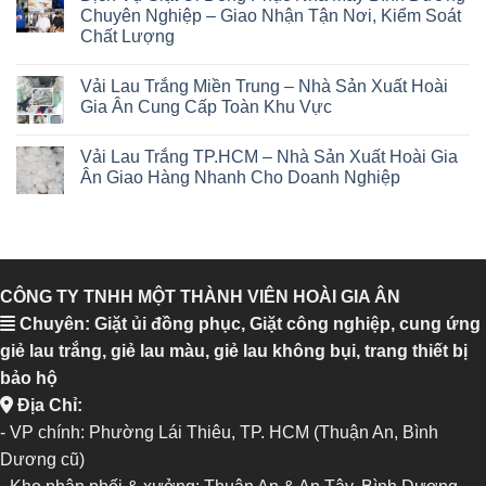
Chuyên Nghiệp – Giao Nhận Tận Nơi, Kiểm Soát
Chất Lượng
Vải Lau Trắng Miền Trung – Nhà Sản Xuất Hoài
Gia Ân Cung Cấp Toàn Khu Vực
Vải Lau Trắng TP.HCM – Nhà Sản Xuất Hoài Gia
Ân Giao Hàng Nhanh Cho Doanh Nghiệp
CÔNG TY TNHH MỘT THÀNH VIÊN HOÀI GIA ÂN
Chuyên: Giặt ủi đồng phục, Giặt công nghiệp, cung ứng
giẻ lau trắng, giẻ lau màu, giẻ lau không bụi, trang thiết bị
bảo hộ
Địa Chỉ:
- VP chính: Phường Lái Thiêu, TP. HCM (Thuận An, Bình
Dương cũ)