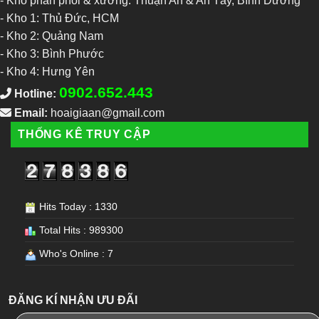
- Kho phân phối & xưởng: Thuận An & An Tây, Bình Dương
-
Kho 1: Thủ Đức, HCM
-
Kho 2: Quảng Nam
-
Kho 3: Bình Phước
-
Kho 4: Hưng Yên
0902.652.443
Hotline:
Email:
hoaigiaan@gmail.com
THỐNG KÊ TRUY CẬP
Hits Today : 1330
Total Hits : 989300
Who's Online : 7
ĐĂNG KÍ NHẬN ƯU ĐÃI