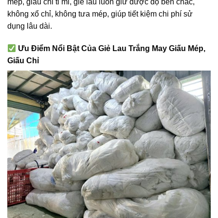
mép, giấu chỉ tỉ mỉ, giẻ lau luôn giữ được độ bền chắc,
không xổ chỉ, không tưa mép, giúp tiết kiệm chi phí sử
dụng lâu dài.
Ưu Điểm Nổi Bật Của Giẻ Lau Trắng May Giấu Mép,
Giấu Chỉ