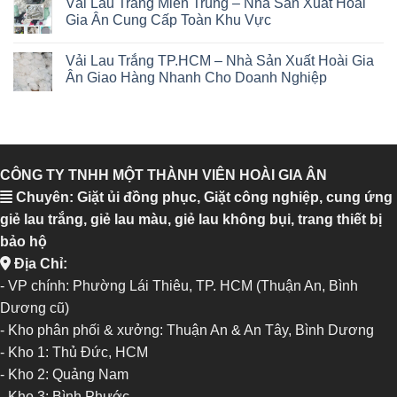
Vải Lau Trắng Miền Trung – Nhà Sản Xuất Hoài
Gia Ân Cung Cấp Toàn Khu Vực
Vải Lau Trắng TP.HCM – Nhà Sản Xuất Hoài Gia
Ân Giao Hàng Nhanh Cho Doanh Nghiệp
CÔNG TY TNHH MỘT THÀNH VIÊN HOÀI GIA ÂN
Chuyên: Giặt ủi đồng phục, Giặt công nghiệp, cung ứng
giẻ lau trắng, giẻ lau màu, giẻ lau không bụi, trang thiết bị
bảo hộ
Địa Chỉ:
- VP chính: Phường Lái Thiêu, TP. HCM (Thuận An, Bình
Dương cũ)
- Kho phân phối & xưởng: Thuận An & An Tây, Bình Dương
-
Kho 1: Thủ Đức, HCM
-
Kho 2: Quảng Nam
-
Kho 3: Bình Phước