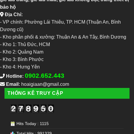
bảo hộ
Địa Chỉ:
- VP chính: Phường Lái Thiêu, TP. HCM (Thuận An, Bình
Dương cũ)
- Kho phân phối & xưởng: Thuận An & An Tây, Bình Dương
-
Kho 1: Thủ Đức, HCM
-
Kho 2: Quảng Nam
-
Kho 3: Bình Phước
-
Kho 4: Hưng Yên
0902.652.443
Hotline:
Email:
hoaigiaan@gmail.com
THỐNG KÊ TRUY CẬP
Hits Today : 1115
Total Hits : 991329