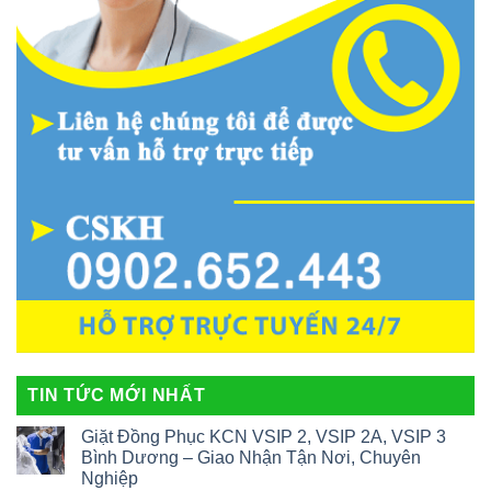
TIN TỨC MỚI NHẤT
Giặt Đồng Phục KCN VSIP 2, VSIP 2A, VSIP 3
Bình Dương – Giao Nhận Tận Nơi, Chuyên
Nghiệp