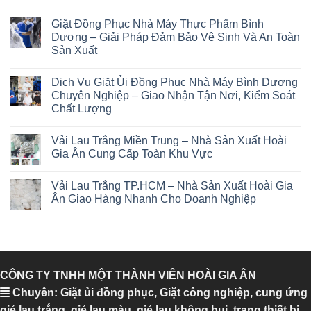
Giặt Đồng Phục Nhà Máy Thực Phẩm Bình
Dương – Giải Pháp Đảm Bảo Vệ Sinh Và An Toàn
Sản Xuất
Dịch Vụ Giặt Ủi Đồng Phục Nhà Máy Bình Dương
Chuyên Nghiệp – Giao Nhận Tận Nơi, Kiểm Soát
Chất Lượng
Vải Lau Trắng Miền Trung – Nhà Sản Xuất Hoài
Gia Ân Cung Cấp Toàn Khu Vực
Vải Lau Trắng TP.HCM – Nhà Sản Xuất Hoài Gia
Ân Giao Hàng Nhanh Cho Doanh Nghiệp
CÔNG TY TNHH MỘT THÀNH VIÊN HOÀI GIA ÂN
Chuyên: Giặt ủi đồng phục, Giặt công nghiệp, cung ứng
giẻ lau trắng, giẻ lau màu, giẻ lau không bụi, trang thiết bị