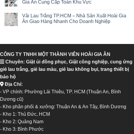
Gia Ân Cung Cấp Toàn Khu Vực
Vải Lau Trắng TP.HCM – Nhà Sản Xuất Hoài Gia
Ân Giao Hàng Nhanh Cho Doanh Nghiệp
CÔNG TY TNHH MỘT THÀNH VIÊN HOÀI GIA ÂN
Chuyên: Giặt ủi đồng phục, Giặt công nghiệp, cung ứng
giẻ lau trắng, giẻ lau màu, giẻ lau không bụi, trang thiết bị
bảo hộ
Địa Chỉ:
- VP chính: Phường Lái Thiêu, TP. HCM (Thuận An, Bình
Dương cũ)
- Kho phân phối & xưởng: Thuận An & An Tây, Bình Dương
-
Kho 1: Thủ Đức, HCM
-
Kho 2: Quảng Nam
-
Kho 3: Bình Phước