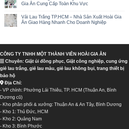
Gia Ân Cung Cấp Toàn Khu Vực
Vải Lau Trắng TP.HCM – Nhà Sản Xuất Hoài Gia
Ân Giao Hàng Nhanh Cho Doanh Nghiệp
CÔNG TY TNHH MỘT THÀNH VIÊN HOÀI GIA ÂN
Chuyên: Giặt ủi đồng phục, Giặt công nghiệp, cung ứng
giẻ lau trắng, giẻ lau màu, giẻ lau không bụi, trang thiết bị
bảo hộ
Địa Chỉ:
- VP chính: Phường Lái Thiêu, TP. HCM (Thuận An, Bình
Dương cũ)
- Kho phân phối & xưởng: Thuận An & An Tây, Bình Dương
-
Kho 1: Thủ Đức, HCM
-
Kho 2: Quảng Nam
-
Kho 3: Bình Phước