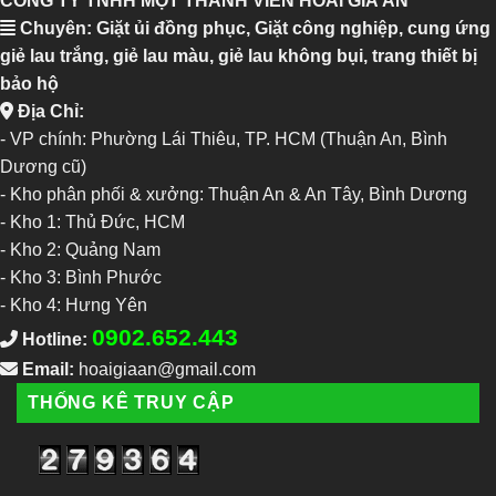
CÔNG TY TNHH MỘT THÀNH VIÊN HOÀI GIA ÂN
Chuyên: Giặt ủi đồng phục, Giặt công nghiệp, cung ứng
giẻ lau trắng, giẻ lau màu, giẻ lau không bụi, trang thiết bị
bảo hộ
Địa Chỉ:
- VP chính: Phường Lái Thiêu, TP. HCM (Thuận An, Bình
Dương cũ)
- Kho phân phối & xưởng: Thuận An & An Tây, Bình Dương
-
Kho 1: Thủ Đức, HCM
-
Kho 2: Quảng Nam
-
Kho 3: Bình Phước
-
Kho 4: Hưng Yên
0902.652.443
Hotline:
Email:
hoaigiaan@gmail.com
THỐNG KÊ TRUY CẬP