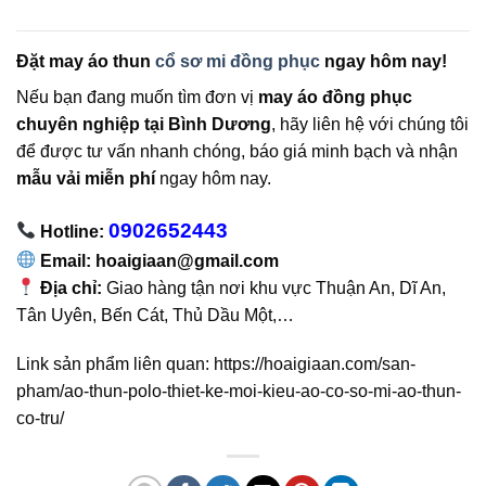
Đặt may áo thun
cổ sơ mi đồng phục
ngay hôm nay!
Nếu bạn đang muốn tìm đơn vị
may áo đồng phục
chuyên nghiệp tại Bình Dương
, hãy liên hệ với chúng tôi
để được tư vấn nhanh chóng, báo giá minh bạch và nhận
mẫu vải miễn phí
ngay hôm nay.
0902652443
Hotline:
Email: hoaigiaan@gmail.com
Địa chỉ:
Giao hàng tận nơi khu vực Thuận An, Dĩ An,
Tân Uyên, Bến Cát, Thủ Dầu Một,…
Link sản phẩm liên quan: https://hoaigiaan.com/san-
pham/ao-thun-polo-thiet-ke-moi-kieu-ao-co-so-mi-ao-thun-
co-tru/