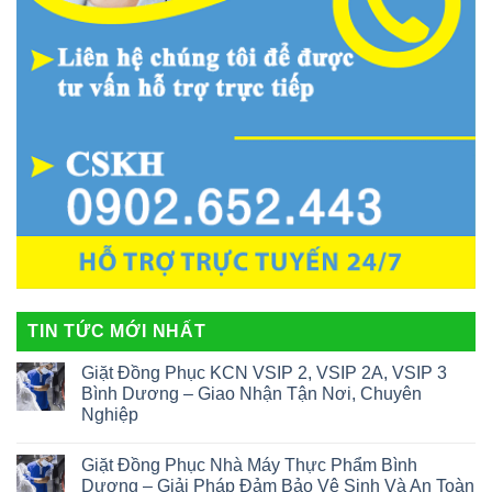
TIN TỨC MỚI NHẤT
Giặt Đồng Phục KCN VSIP 2, VSIP 2A, VSIP 3
Bình Dương – Giao Nhận Tận Nơi, Chuyên
Nghiệp
Giặt Đồng Phục Nhà Máy Thực Phẩm Bình
Dương – Giải Pháp Đảm Bảo Vệ Sinh Và An Toàn