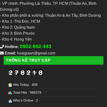
- VP chính: Phường Lái Thiêu, TP. HCM (Thuận An, Bình
Dương cũ)
- Kho phân phối & xưởng: Thuận An & An Tây, Bình Dương
-
Kho 1: Thủ Đức, HCM
-
Kho 2: Quảng Nam
-
Kho 3: Bình Phước
-
Kho 4: Hưng Yên
0902.652.443
Hotline:
Email:
hoaigiaan@gmail.com
THỐNG KÊ TRUY CẬP
Hits Today : 408
Total Hits : 988378
Who's Online : 2