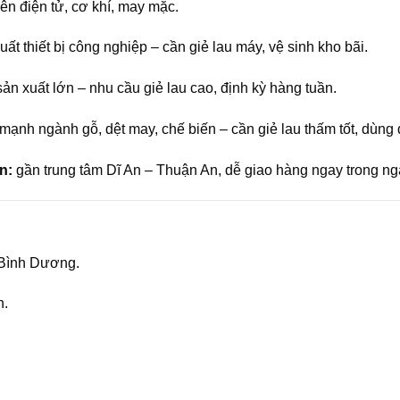
n điện tử, cơ khí, may mặc.
uất thiết bị công nghiệp – cần giẻ lau máy, vệ sinh kho bãi.
ản xuất lớn – nhu cầu giẻ lau cao, định kỳ hàng tuần.
 mạnh ngành gỗ, dệt may, chế biến – cần giẻ lau thấm tốt, dùng
n:
gần trung tâm Dĩ An – Thuận An, dễ giao hàng ngay trong ng
 Bình Dương.
n.