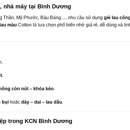
, nhà máy tại Bình Dương
ng Thần, Mỹ Phước, Bàu Bàng…, nhu cầu sử dụng
giẻ lau côn
 lau màu
Cotton là lựa chọn phổ biến nhờ giá rẻ, dễ dùng và lin
n.
t
.
 không còn nút – khóa kéo
.
 bụi
hoặc
dày – dai – lau dầu
.
ệp trong KCN Bình Dương