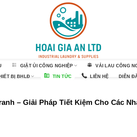
U
GIẶT ỦI CÔNG NGHIỆP
VẢI LAU CÔNG N
IẾT BỊ BHLĐ
TIN TỨC
LIÊN HỆ
DIỄN Đ
ranh – Giải Pháp Tiết Kiệm Cho Các Nh