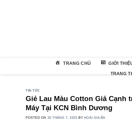
Skip
to
content
TRANG CHỦ
GIỚI THIỆ
TRANG TH
TIN TỨC
Giẻ Lau Màu Cotton Giá Cạnh t
Máy Tại KCN Bình Dương
POSTED ON
20 THÁNG 7, 2025
BY
HOÀI GIA ÂN