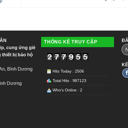
p
 ÂN
ĐĂ
THỐNG KÊ TRUY CẬP
ệp, cung ứng giẻ
 thiết bị bảo hộ
KẾ
 An, Bình Dương
Hits Today : 2506
Total Hits : 987123
Bình Dương
Who's Online : 2