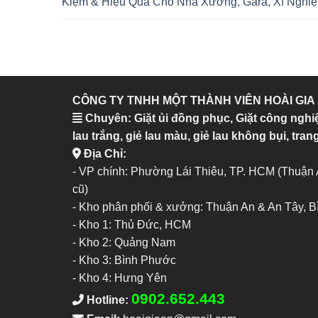
Kiệm & Hiệu Quả Cho Nhà Xưởng, Gara, Xí Nghiệ
CÔNG TY TNHH MỘT THÀNH VIÊN HOÀI GIA
Chuyên: Giặt ủi đồng phục, Giặt công nghi
lau trắng, giẻ lau màu, giẻ lau không bụi, trang
Địa Chỉ:
- VP chính: Phường Lái Thiêu, TP. HCM (Thuận
cũ)
- Kho phân phối & xưởng: Thuận An & An Tây, 
-
Kho 1: Thủ Đức, HCM
-
Kho 2: Quảng Nam
-
Kho 3: Bình Phước
-
Kho 4: Hưng Yên
0902.652.443
Hotline: