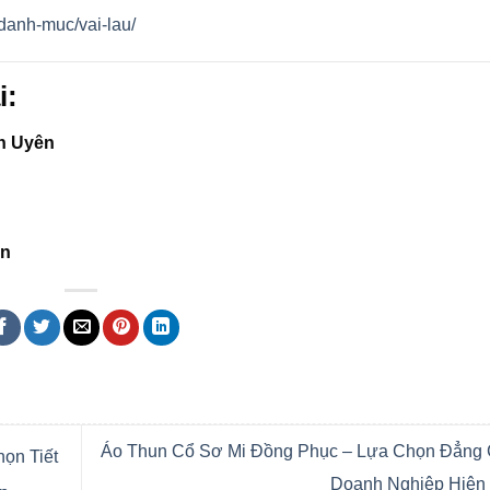
/danh-muc/vai-lau/
i:
ân Uyên
An
Áo Thun Cổ Sơ Mi Đồng Phục – Lựa Chọn Đẳng
ọn Tiết
Doanh Nghiệp Hiện