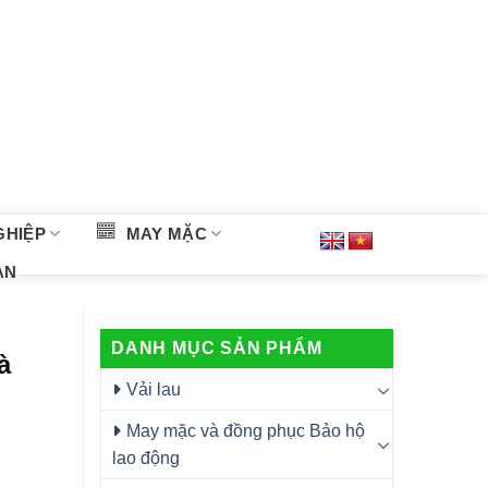
GHIỆP
MAY MẶC
ÀN
DANH MỤC SẢN PHẨM
à
Vải lau
May mặc và đồng phục Bảo hộ
lao động