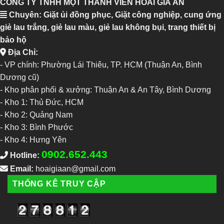
CÔNG TY TNHH MỘT THÀNH VIÊN HOÀI GIA ÂN
Chuyên: Giặt ủi đồng phục, Giặt công nghiệp, cung ứng
giẻ lau trắng, giẻ lau màu, giẻ lau không bụi, trang thiết bị
bảo hộ
Địa Chỉ:
- VP chính: Phường Lái Thiêu, TP. HCM (Thuận An, Bình
Dương cũ)
- Kho phân phối & xưởng: Thuận An & An Tây, Bình Dương
-
Kho 1: Thủ Đức, HCM
-
Kho 2: Quảng Nam
-
Kho 3: Bình Phước
-
Kho 4: Hưng Yên
0902.652.443
Hotline:
Email:
hoaigiaan@gmail.com
THỐNG KÊ TRUY CẬP