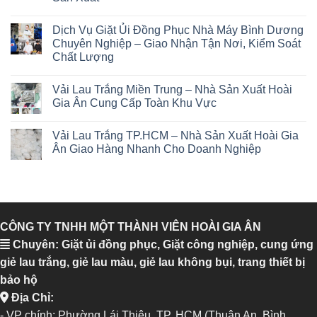
Dịch Vụ Giặt Ủi Đồng Phục Nhà Máy Bình Dương
Chuyên Nghiệp – Giao Nhận Tận Nơi, Kiểm Soát
Chất Lượng
Vải Lau Trắng Miền Trung – Nhà Sản Xuất Hoài
Gia Ân Cung Cấp Toàn Khu Vực
Vải Lau Trắng TP.HCM – Nhà Sản Xuất Hoài Gia
Ân Giao Hàng Nhanh Cho Doanh Nghiệp
CÔNG TY TNHH MỘT THÀNH VIÊN HOÀI GIA ÂN
Chuyên: Giặt ủi đồng phục, Giặt công nghiệp, cung ứng
giẻ lau trắng, giẻ lau màu, giẻ lau không bụi, trang thiết bị
bảo hộ
Địa Chỉ:
- VP chính: Phường Lái Thiêu, TP. HCM (Thuận An, Bình