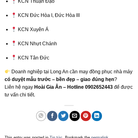
KCN Thuận Đạo
KCN Đức Hòa I, Đức Hòa III
KCN Xuyên Á
KCN Nhựt Chánh
KCN Tân Đức
Doanh nghiệp tại Long An cần may đồng phục nhà máy
có duyệt mẫu trước – bền đẹp – giao đúng hẹn
?
Liên hệ ngay
Hoài Gia Ân – Hotline 0902652443
để được
tư vấn chi tiết.
This entry was posted in
Tin tức
. Bookmark the
permalink
.