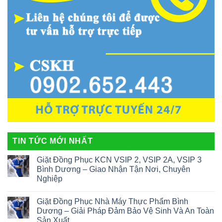
TIN TỨC MỚI NHẤT
Giặt Đồng Phục KCN VSIP 2, VSIP 2A, VSIP 3
Bình Dương – Giao Nhận Tận Nơi, Chuyên
Nghiệp
Giặt Đồng Phục Nhà Máy Thực Phẩm Bình
Dương – Giải Pháp Đảm Bảo Vệ Sinh Và An Toàn
Sản Xuất