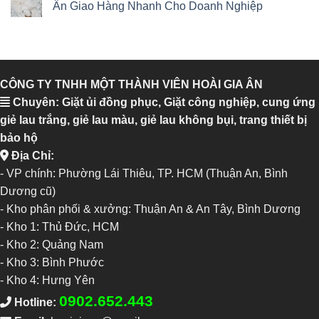
Ân Giao Hàng Nhanh Cho Doanh Nghiệp
CÔNG TY TNHH MỘT THÀNH VIÊN HOÀI GIA ÂN
Chuyên: Giặt ủi đồng phục, Giặt công nghiệp, cung ứng
giẻ lau trắng, giẻ lau màu, giẻ lau không bụi, trang thiết bị
bảo hộ
Địa Chỉ:
- VP chính: Phường Lái Thiêu, TP. HCM (Thuận An, Bình
Dương cũ)
- Kho phân phối & xưởng: Thuận An & An Tây, Bình Dương
-
Kho 1: Thủ Đức, HCM
-
Kho 2: Quảng Nam
-
Kho 3: Bình Phước
-
Kho 4: Hưng Yên
0902.652.443
Hotline: