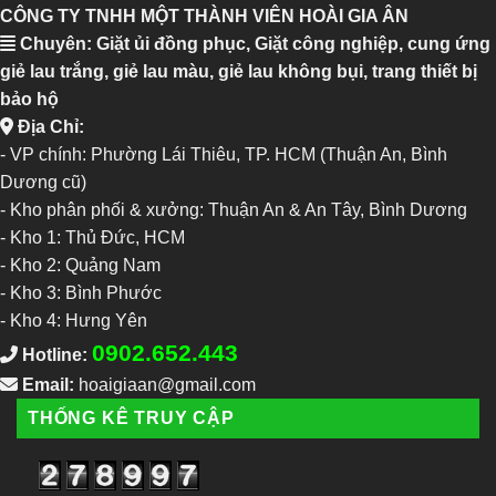
CÔNG TY TNHH MỘT THÀNH VIÊN HOÀI GIA ÂN
Chuyên: Giặt ủi đồng phục, Giặt công nghiệp, cung ứng
giẻ lau trắng, giẻ lau màu, giẻ lau không bụi, trang thiết bị
bảo hộ
Địa Chỉ:
- VP chính: Phường Lái Thiêu, TP. HCM (Thuận An, Bình
Dương cũ)
- Kho phân phối & xưởng: Thuận An & An Tây, Bình Dương
-
Kho 1: Thủ Đức, HCM
-
Kho 2: Quảng Nam
-
Kho 3: Bình Phước
-
Kho 4: Hưng Yên
0902.652.443
Hotline:
Email:
hoaigiaan@gmail.com
THỐNG KÊ TRUY CẬP