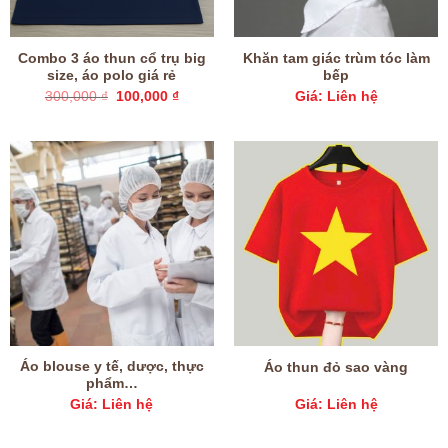
Combo 3 áo thun cổ trụ big
Khăn tam giác trùm tóc làm
size, áo polo giá rẻ
bếp
Giá
Giá
300,000
₫
100,000
₫
Giá: Liên hệ
gốc
hiện
là:
tại
300,000 ₫.
là:
100,000 ₫.
Áo blouse y tế, dược, thực
Áo thun đỏ sao vàng
phẩm…
Giá: Liên hệ
Giá: Liên hệ