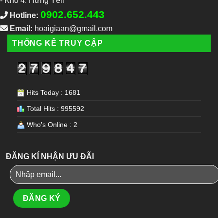
-
Kho 4: Hưng Yên
0902.652.443
Hotline:
Email:
hoaigiaan@gmail.com
THỐNG KÊ TRUY CẬP
Hits Today : 1681
Total Hits : 995592
Who's Online : 2
ĐĂNG KÍ NHẬN ƯU ĐÃI