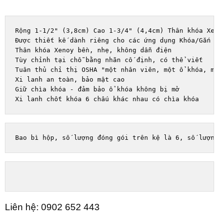
Rộng 1-1/2" (3,8cm) Cao 1-3/4" (4,4cm) Thân khóa Xen
Được thiết kế dành riêng cho các ứng dụng Khóa/Gắn th
Thân khóa Xenoy bền, nhẹ, không dẫn điện

Tùy chỉnh tại chỗ bằng nhãn cố định, có thể viết

Tuân thủ chỉ thị OSHA "một nhân viên, một ổ khóa, mộ
Xi lanh an toàn, bảo mật cao

Giữ chìa khóa - đảm bảo ổ khóa không bị mở

Bao bì hộp, số lượng đóng gói trên kệ là 6, số lượng
Liên hệ: 0902 652 443