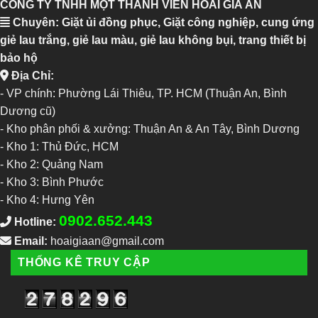
CÔNG TY TNHH MỘT THÀNH VIÊN HOÀI GIA ÂN
Chuyên: Giặt ủi đồng phục, Giặt công nghiệp, cung ứng
giẻ lau trắng, giẻ lau màu, giẻ lau không bụi, trang thiết bị
bảo hộ
Địa Chỉ:
- VP chính: Phường Lái Thiêu, TP. HCM (Thuận An, Bình
Dương cũ)
- Kho phân phối & xưởng: Thuận An & An Tây, Bình Dương
-
Kho 1: Thủ Đức, HCM
-
Kho 2: Quảng Nam
-
Kho 3: Bình Phước
-
Kho 4: Hưng Yên
0902.652.443
Hotline:
Email:
hoaigiaan@gmail.com
THỐNG KÊ TRUY CẬP