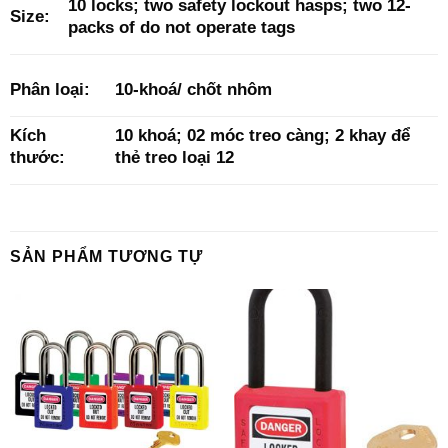
10 locks; two safety lockout hasps; two 12-
Size:
packs of do not operate tags
Phân loại:
10-khoá/ chốt nhôm
Kích
10 khoá; 02 móc treo càng; 2 khay để
thước:
thẻ treo loại 12
SẢN PHẨM TƯƠNG TỰ